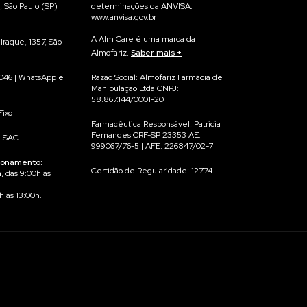
, São Paulo (SP)
determinações da ANVISA:
www.anvisa.gov.br
A Alm Care é uma marca da
Iraque, 1357, São
Almofariz.
Saber mais
Na Alm Care acreditamos que
Razão Social: Almofariz Farmácia de
046 | WhatsApp e
qualidade começa no processo.
Manipulação Ltda CNPJ:
58.867.144/0001-20
Por isso, cada suplemento é
Fixo
manipulado para você, de forma
Farmacêutica Responsável: Patricia
individualizada, garantindo máxima
Fernandes CRF-SP 23353 AE:
| SAC
precisão e rastreabilidade.
999067/76-5 | AFE: 226847/02-7
ionamento:
Não trabalhamos com produtos
Certidão de Regularidade: 12774
a
, das 9:00h às
prontos em estoque — cada fórmula
é preparada exclusivamente para
h às 13:00h.
você, em conformidade com as
normas da Anvisa e após avaliação
Farmacêutica do seu pedido.