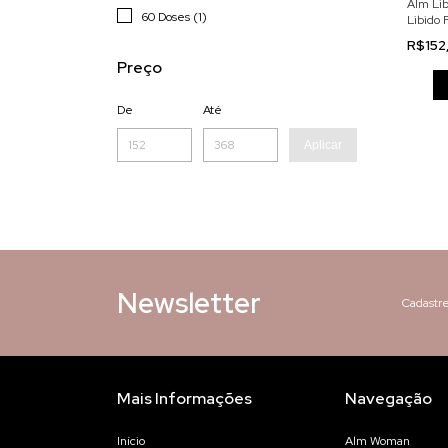
Alm Lib
60 Doses (1)
Libido 
R$152
Preço
De
Até
Aplicar
Newsletter
Cadastre
Mais Informações
Navegação
Início
Alm Woman