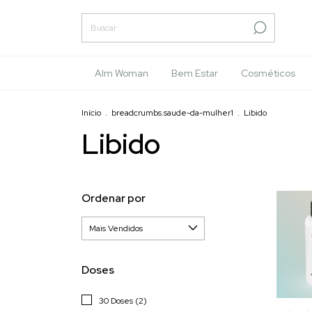
Alm Woman
Bem Estar
Cosméticos
Início
.
breadcrumbs.saude-da-mulher1
.
Libido
Libido
Ordenar por
Doses
30 Doses (2)