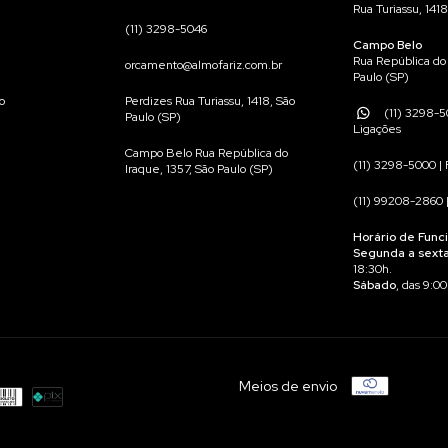
Rua Turiassu, 1418
(11) 3298-5046
Campo Belo
Rua República do 
orcamento@almofariz.com.br
Paulo (SP)
o
Perdizes Rua Turiassu, 1418, São
(11) 3298-5
Paulo (SP)
Ligações
Campo Belo Rua República do
(11) 3298-5000 | 
Iraque, 1357, São Paulo (SP)
(11) 99208-2860 
Horário de Func
Segunda a sext
18:30h.
Sábado
, das 9:00
Meios de envio