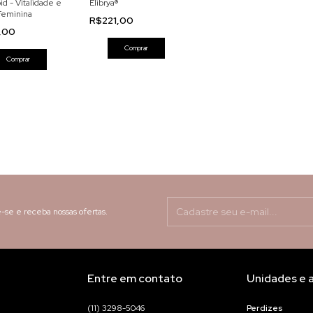
id - Vitalidade e
Elibrya®
Feminina
R$221,00
,00
Comprar
Comprar
-se e receba nossas ofertas.
Entre em contato
Unidades e 
(11) 3298-5046
Perdizes